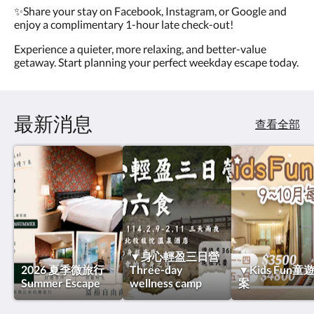
✨Share your stay on Facebook, Instagram, or Google and
enjoy a complimentary 1-hour late check-out!
Experience a quieter, more relaxing, and better-value
getaway. Start planning your perfect weekday escape today.
最新消息
查看全部
▼身心輕盈三日營
2026 夏季微旅行
Three-day
▼Kids Fun童
Summer Escape
wellness camp
案