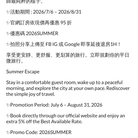
歸最純粹的樣子。
點
擊
✨活動期間 : 2026/7/6－2026/8/31
「下
一
✨官網訂房依現價再優惠 95 折
個」
和
✨優惠碼 2026SUMMER
「上
一
✨拍照分享上傳至 FB IG 或 Google 即享延後退房1H！
個」
享受更安靜、更舒服、更划算的旅行。立即規劃你的平日
按
微旅行。
鈕，
即
Summer Escape
可
查
Stay in a comfortable guest room, wake up to a peaceful
看
morning, and explore the city at your own pace. Rediscover
影
the simple joy of travel.
像。
✨Promotion Period: July 6 – August 31, 2026
✨Book directly through our official website and enjoy an
extra 5% off the Best Available Rate.
✨Promo Code: 2026SUMMER