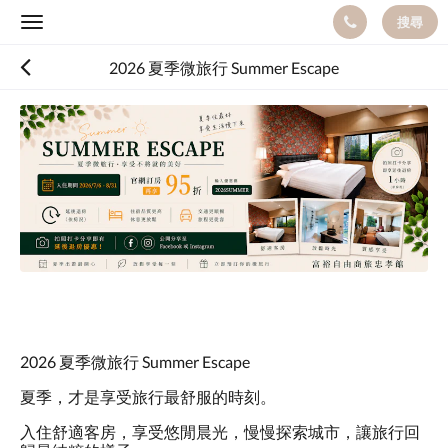
搜尋
Toggle
navigation
2026 夏季微旅行 Summer Escape
以
下
是
浮
動
切
換
檢
視。
請
向
左
或
向
2026 夏季微旅行 Summer Escape
右
夏季，才是享受旅行最舒服的時刻。
滑
動，
入住舒適客房，享受悠閒晨光，慢慢探索城市，讓旅行回
或